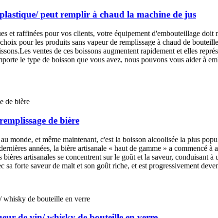
 plastique/ peut remplir à chaud la machine de jus
s et raffinées pour vos clients, votre équipement d'embouteillage doit 
hoix pour les produits sans vapeur de remplissage à chaud de bouteilles 
oissons.Les ventes de ces boissons augmentent rapidement et elles représ
 importe le type de boisson que vous avez, nous pouvons vous aider à emb
remplissage de bière
s au monde, et même maintenant, c'est la boisson alcoolisée la plus pop
dernières années, la bière artisanale « haut de gamme » a commencé à ap
 bières artisanales se concentrent sur le goût et la saveur, conduisant 
vec sa forte saveur de malt et son goût riche, et est progressivement deve
ur de vin/ whisky de bouteille en verre