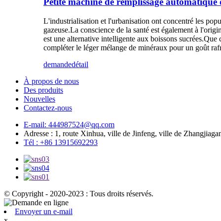
Petite machine de remplissage automatique d
L'industrialisation et l'urbanisation ont concentré les p
gazeuse.La conscience de la santé est également à l'origine
est une alternative intelligente aux boissons sucrées.Que
compléter le léger mélange de minéraux pour un goût rafraî
demande
détail
À propos de nous
Des produits
Nouvelles
Contactez-nous
E-mail: 444987524@qq.com
Adresse : 1, route Xinhua, ville de Jinfeng, ville de Zhangjiaga
Tél : +86 13915692293
© Copyright - 2020-2023 : Tous droits réservés.
Envoyer un e-mail
x