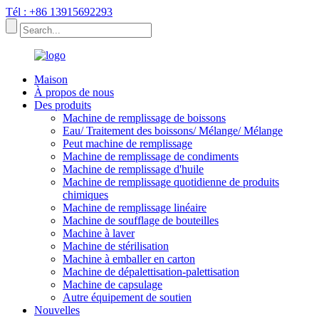
Tél : +86 13915692293
Maison
À propos de nous
Des produits
Machine de remplissage de boissons
Eau/ Traitement des boissons/ Mélange/ Mélange
Peut machine de remplissage
Machine de remplissage de condiments
Machine de remplissage d'huile
Machine de remplissage quotidienne de produits
chimiques
Machine de remplissage linéaire
Machine de soufflage de bouteilles
Machine à laver
Machine de stérilisation
Machine à emballer en carton
Machine de dépalettisation-palettisation
Machine de capsulage
Autre équipement de soutien
Nouvelles